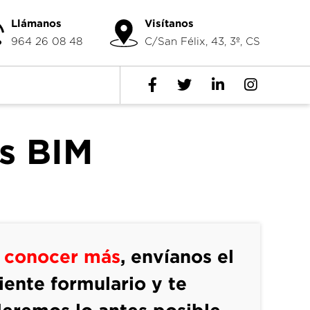
Llámanos
Visítanos
964 26 08 48
C/San Félix, 43, 3º, CS
s BIM
s
conocer más
, envíanos el
iente formulario y te