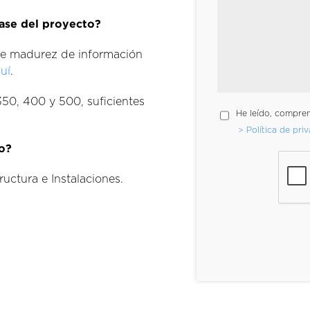
fase del proyecto?
 de madurez de información
uí
.
350, 400 y 500, suficientes
He leído, compre
> Política de pri
lo?
ructura e Instalaciones.