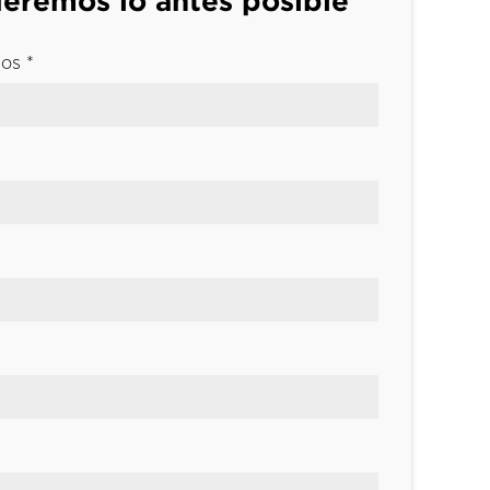
eremos lo antes posible
os *